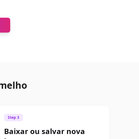
a
rmelho
Step 3
Baixar ou salvar nova