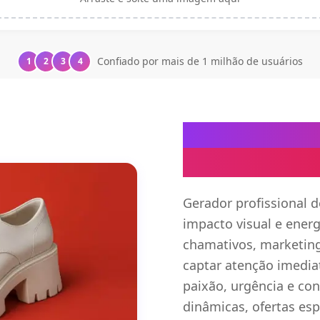
Confiado por mais de 1 milhão de usuários
1
2
3
4
Criador de 
Impacto Vis
Gerador profissional
impacto visual e energ
chamativos, marketin
captar atenção imedi
paixão, urgência e con
dinâmicas, ofertas esp