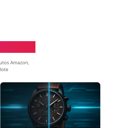
magem IA
dutos Amazon,
lote