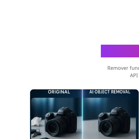
Ferrame
Remover fund
API