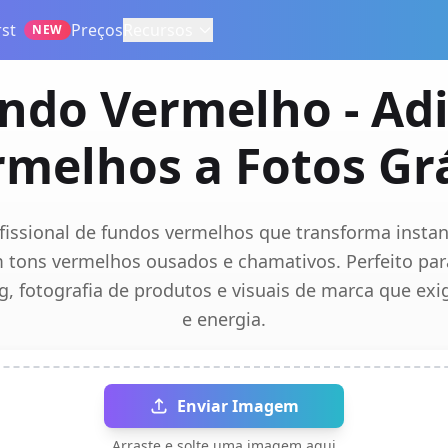
st
Preços
Recursos
NEW
ndo Vermelho - Ad
rmelhos a Fotos Grá
fissional de fundos vermelhos que transforma inst
 tons vermelhos ousados e chamativos. Perfeito pa
g, fotografia de produtos e visuais de marca que ex
e energia.
Enviar Imagem
Arraste e solte uma imagem aqui