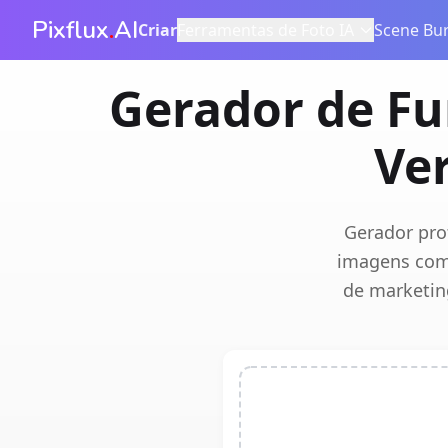
Pixflux
.
AI
Criar
Ferramentas de Foto IA
Scene Bur
Gerador de Fu
Ve
Gerador pro
imagens com
de marketin