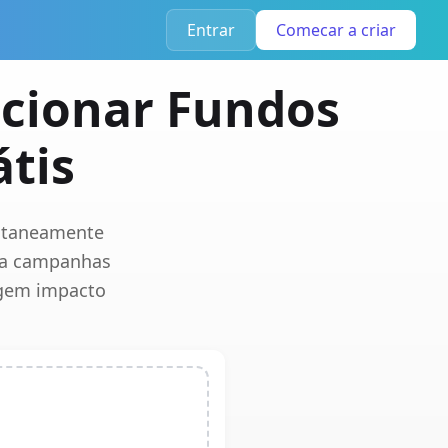
Entrar
Comecar a criar
icionar Fundos
tis
antaneamente
ra campanhas
igem impacto