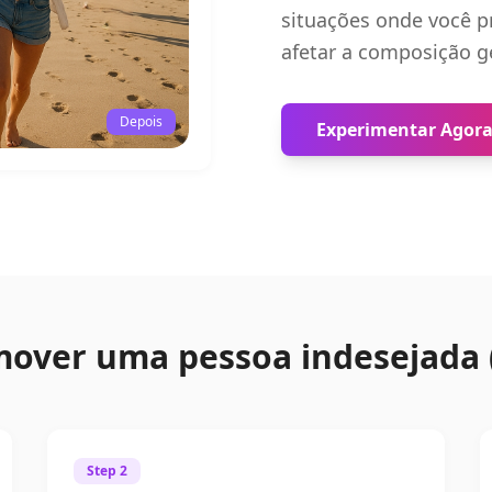
situações onde você p
afetar a composição ge
Depois
Experimentar Agor
over uma pessoa indesejada (
Step 2