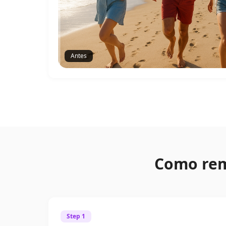
Antes
Como rem
Step 1