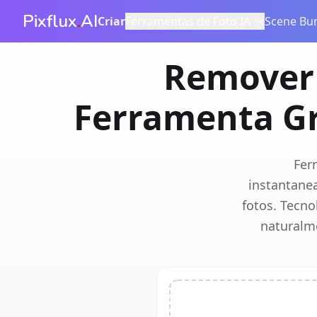
Pixflux
.
AI
Criar
Ferramentas de Foto IA
Scene Bur
Remover 
Ferramenta Gr
Fer
instantane
fotos. Tecno
naturalm