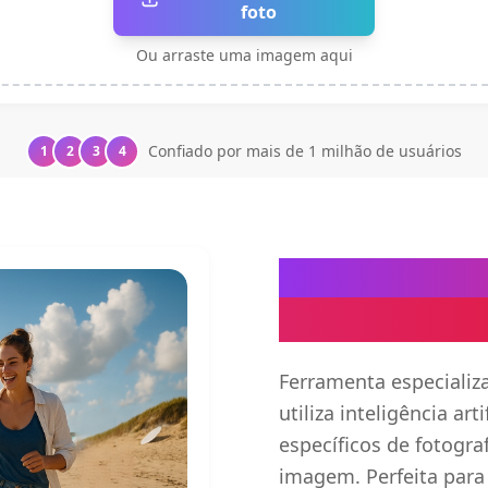
foto
Ou arraste uma imagem aqui
Confiado por mais de 1 milhão de usuários
1
2
3
4
Removedor d
com Precisão
Ferramenta especializ
utiliza inteligência ar
específicos de fotogra
imagem. Perfeita para 