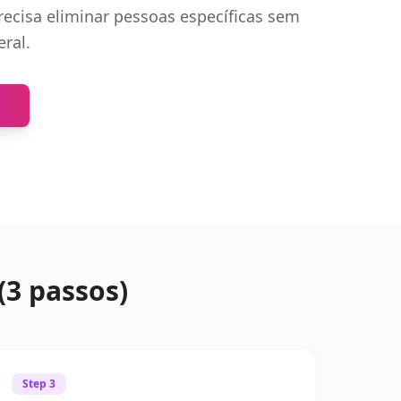
recisa eliminar pessoas específicas sem
ral.
a
3 passos)
Step 3