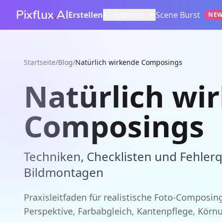
Pixflux
.
AI
Erstellen
KI-Bildtools
Scene Burst
NE
Startseite
/
Blog
/
Natürlich wirkende Composings
Natürlich wi
Composings
Techniken, Checklisten und Fehler
Bildmontagen
Praxisleitfaden für realistische Foto-Composi
Perspektive, Farbabgleich, Kantenpflege, Körn