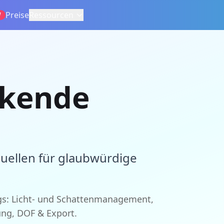
Preise
Ressourcen
W
rkende
quellen für glaubwürdige
ngs: Licht- und Schattenmanagement,
ung, DOF & Export.