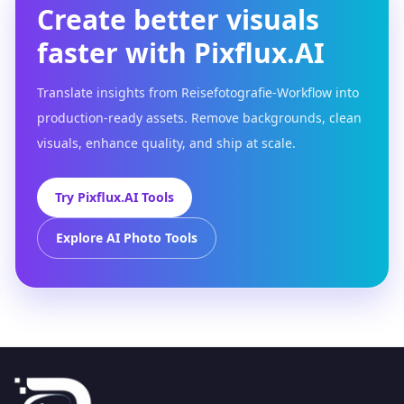
Create better visuals
faster with Pixflux.AI
Translate insights from Reisefotografie-Workflow into
production-ready assets. Remove backgrounds, clean
visuals, enhance quality, and ship at scale.
Try Pixflux.AI Tools
Explore AI Photo Tools