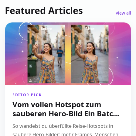
Featured Articles
View all
EDITOR PICK
Vom vollen Hotspot zum
sauberen Hero-Bild Ein Batch-
Workflow für Travel Creators
So wandelst du überfüllte Reise-Hotspots in
saubere Hero-Bilder: mehr Frames, Menschen