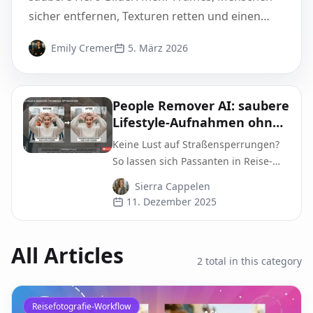
sicher entfernen, Texturen retten und einen
konsistenten Look behalten.
Emily Cremer
5. März 2026
People Remover AI: saubere
Lifestyle-Aufnahmen ohne
Straßensperrung oder
Keine Lust auf Straßensperrungen?
Studio-Budget
So lassen sich Passanten in Reise-
und Lifestyle-Fotos mit Pixflux.AI
Sierra Cappelen
entfernen – schnell, natürlich und
11. Dezember 2025
ohne Studio-Budget.
All Articles
2
total in this category
Reisefotografie-Workflow