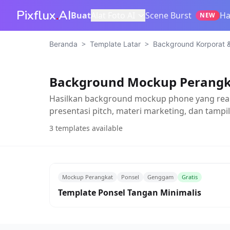
Pixflux
.
AI
Buat
Alat Foto AI
Scene Burst
Ha
NEW
>
>
Beranda
Template Latar
Background Korporat &
Background Mockup Perangk
Hasilkan background mockup phone yang reali
presentasi pitch, materi marketing, dan tamp
3
templates available
Mockup Perangkat
Ponsel
Genggam
Gratis
Template Ponsel Tangan Minimalis