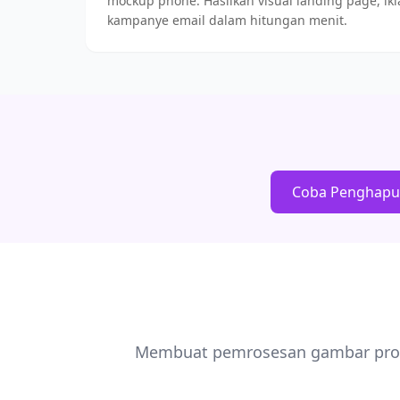
mockup phone. Hasilkan visual landing page, ikl
kampanye email dalam hitungan menit.
Coba Penghapus
Membuat pemrosesan gambar profe