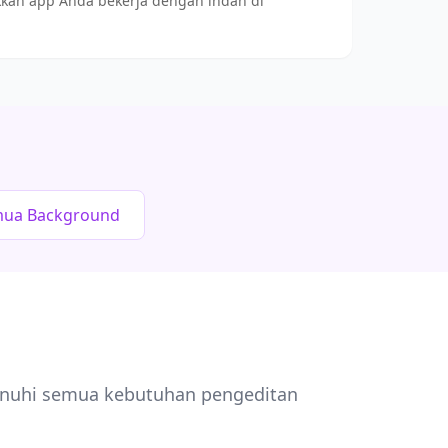
ukkan app Anda bekerja dengan indah di
emua Background
enuhi semua kebutuhan pengeditan