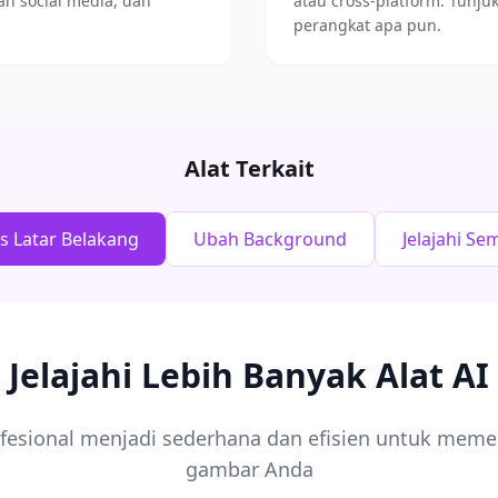
an social media, dan
atau cross-platform. Tunj
perangkat apa pun.
Alat Terkait
 Latar Belakang
Ubah Background
Jelajahi S
Jelajahi Lebih Banyak Alat AI
sional menjadi sederhana dan efisien untuk mem
gambar Anda