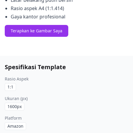
Latar belakang putih bersih
Rasio aspek A4 (1:1.414)
Gaya kantor profesional
Terapkan ke Gambar Saya
Spesifikasi Template
Rasio Aspek
1:1
Ukuran (px)
1600
px
Platform
Amazon