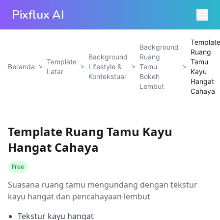
Pixflux
.
AI
Templat
Background
Ruang
Background
Ruang
Template
Tamu
>
>
>
>
Beranda
Lifestyle &
Tamu
Latar
Kayu
Kontekstual
Bokeh
Hangat
Lembut
Cahaya
Template Ruang Tamu Kayu
Hangat Cahaya
Free
Suasana ruang tamu mengundang dengan tekstur
kayu hangat dan pencahayaan lembut
Tekstur kayu hangat