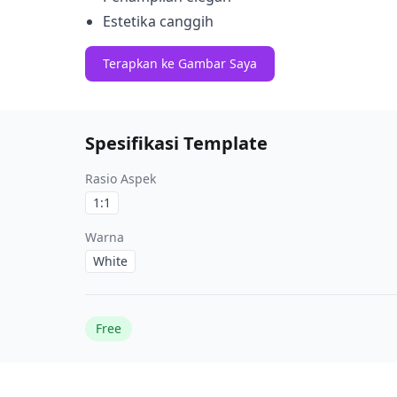
Estetika canggih
Terapkan ke Gambar Saya
Spesifikasi Template
Rasio Aspek
1:1
Warna
White
Free