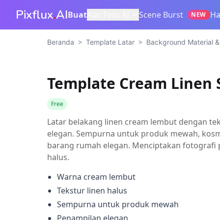
Pixflux
.
AI
Buat
Alat Foto AI
Scene Burst
Ha
NEW
>
>
Beranda
Template Latar
Background Material 
Template Cream Linen 
Free
Latar belakang linen cream lembut dengan te
elegan. Sempurna untuk produk mewah, kosme
barang rumah elegan. Menciptakan fotografi
halus.
Warna cream lembut
Tekstur linen halus
Sempurna untuk produk mewah
Penampilan elegan