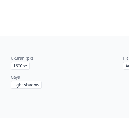
Ukuran (px)
Pl
1600
px
A
Gaya
Light shadow