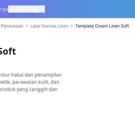
rga
Sumber Daya
>
>
& Permukaan
Latar Kanvas Linen
Template Cream Linen Soft
Soft
kstur halus dan penampilan
tik, perawatan kulit, dan
 produk yang canggih dan