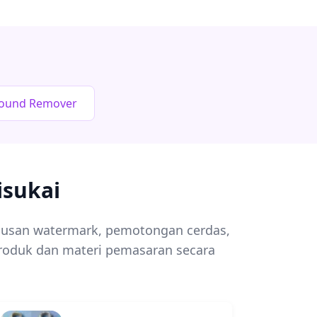
round Remover
isukai
apusan watermark, pemotongan cerdas,
roduk dan materi pemasaran secara