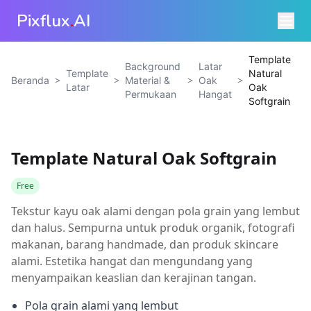
Pixflux
.
AI
Template
Background
Latar
Template
Natural
>
>
>
>
Beranda
Material &
Oak
Latar
Oak
Permukaan
Hangat
Softgrain
Template Natural Oak Softgrain
Free
Tekstur kayu oak alami dengan pola grain yang lembut
dan halus. Sempurna untuk produk organik, fotografi
makanan, barang handmade, dan produk skincare
alami. Estetika hangat dan mengundang yang
menyampaikan keaslian dan kerajinan tangan.
Pola grain alami yang lembut