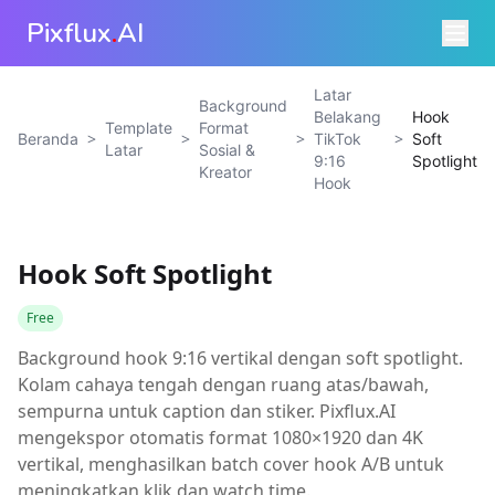
Pixflux
.
AI
Latar
Background
Belakang
Hook
Template
Format
>
>
>
>
Beranda
TikTok
Soft
Latar
Sosial &
9:16
Spotlight
Kreator
Hook
Hook Soft Spotlight
Free
Background hook 9:16 vertikal dengan soft spotlight.
Kolam cahaya tengah dengan ruang atas/bawah,
sempurna untuk caption dan stiker. Pixflux.AI
mengekspor otomatis format 1080×1920 dan 4K
vertikal, menghasilkan batch cover hook A/B untuk
meningkatkan klik dan watch time.