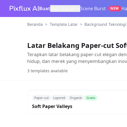
Pixflux
.
AI
Buat
Alat Foto AI
Scene Burst
Ha
NEW
>
>
Beranda
Template Latar
Background Teknologi &
Latar Belakang Paper-cut Sof
Terapkan latar belakang paper-cut elegan deng
hidup, dan merek yang menyeimbangkan inov
3
templates available
Paper-cut
Layered
Organik
Gratis
Soft Paper Valleys