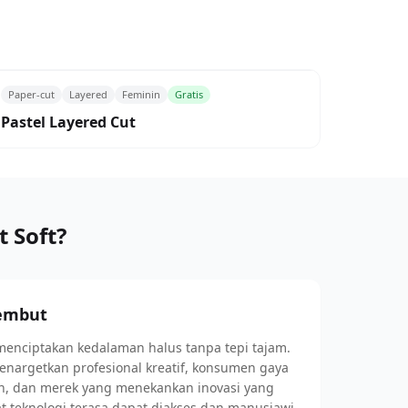
Paper-cut
Layered
Feminin
Gratis
Pastel Layered Cut
 Soft?
Lembut
menciptakan kedalaman halus tanpa tepi tajam.
enargetkan profesional kreatif, konsumen gaya
an, dan merek yang menekankan inovasi yang
teknologi terasa dapat diakses dan manusiawi.