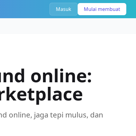
Masuk
Mulai membuat
nd online:
rketplace
d online, jaga tepi mulus, dan