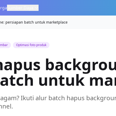
rga
Sumber Daya
ne: persiapan batch untuk marketplace
gambar
Optimasi foto produk
 hapus backgrou
batch untuk ma
agam? Ikuti alur batch hapus backgroun
nnel.