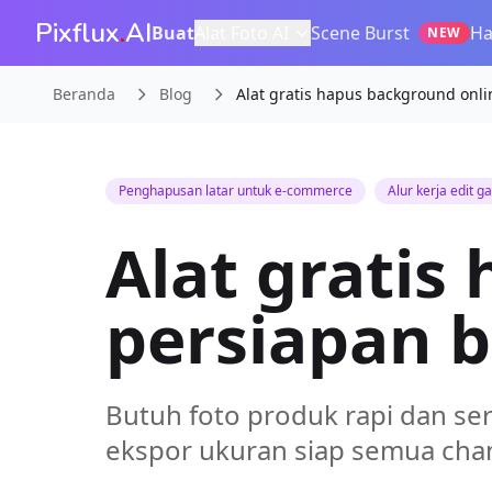
Pixflux
.
AI
Buat
Alat Foto AI
Scene Burst
Ha
NEW
Beranda
Blog
Alat gratis hapus background onli
Penghapusan latar untuk e-commerce
Alur kerja edit 
Alat gratis
persiapan 
Butuh foto produk rapi dan ser
ekspor ukuran siap semua cha