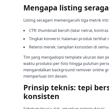
Mengapa listing serag
Listing seragam memengaruhi tiga metrik inti:
CTR: thumbnail bersih (latar netral, kontras 
Tingkat konversi: halaman produk terlihat
Retensi merek: tampilan konsisten di sem
Tim yang mengadopsi template ukuran dan pe
waktu produksi per foto hingga puluhan per
mengandalkan background remover online gra
memperluas tim desain.
Prinsip teknis: tepi be
konsisten
Sebelum bicara alat, amankan prinsip dasar: