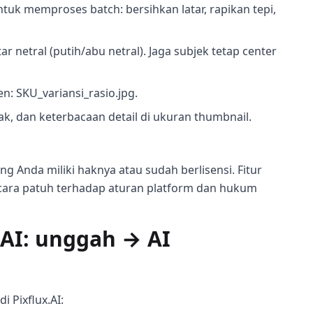
tuk memproses batch: bersihkan latar, rapikan tepi,
ar netral (putih/abu netral). Jaga subjek tetap center
: SKU_variansi_rasio.jpg.
efak, dan keterbacaan detail di ukuran thumbnail.
 Anda miliki haknya atau sudah berlisensi. Fitur
ara patuh terhadap aturan platform dan hukum
.AI: unggah → AI
i Pixflux.AI: