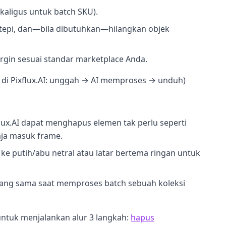
aligus untuk batch SKU).
n tepi, dan—bila dibutuhkan—hilangkan objek
rgin sesuai standar marketplace Anda.
h di Pixflux.AI: unggah → AI memproses → unduh)
lux.AI dapat menghapus elemen tak perlu seperti
gaja masuk frame.
ar ke putih/abu netral atau latar bertema ringan untuk
 yang sama saat memproses batch sebuah koleksi
 untuk menjalankan alur 3 langkah:
hapus