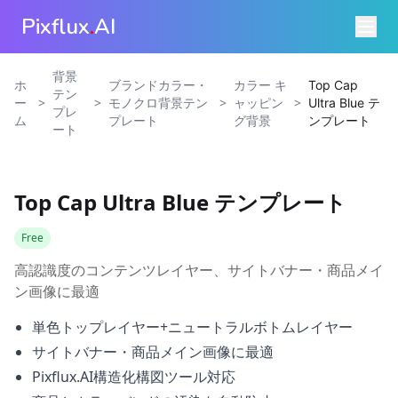
Pixflux
.
AI
背景
ホ
ブランドカラー・
カラー キ
Top Cap
テン
>
>
>
>
ー
モノクロ背景テン
ャッピン
Ultra Blue テ
プレ
ム
プレート
グ背景
ンプレート
ート
Top Cap Ultra Blue テンプレート
Free
高認識度のコンテンツレイヤー、サイトバナー・商品メイ
ン画像に最適
単色トップレイヤー+ニュートラルボトムレイヤー
サイトバナー・商品メイン画像に最適
Pixflux.AI構造化構図ツール対応