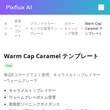
Pixflux
.
AI
背景
ホ
ブランドカラー・
カラー
Warm Cap
テン
>
>
>
>
ー
モノクロ背景テン
キャッピ
Caramel テ
プレ
ム
プレート
ング背景
ンプレート
ート
Warm Cap Caramel テンプレート
Free
食品Eコマースでよく使用、キャラメルトップレイヤー
+ウォームグレー下
キャラメルトップレイヤー
ウォームグレーボトム背景
視覚的ゾーニングガイダンス