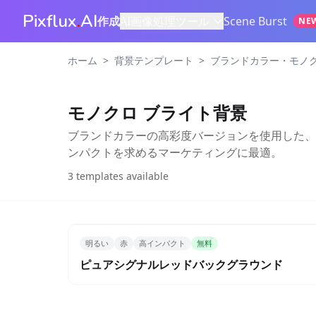
Pixflux
.
AI
作成
AI画像処理ツール
Scene Burst
NE
>
>
ホーム
背景テンプレート
ブランドカラー・モノ
モノクロ ブライト背景
ブランドカラーの高彩度バージョンを使用した、
ンパクトを求めるマーケティングに最適。
3
templates available
明るい
赤
高インパクト
無料
ピュアシグナルレッドバックグラウンド