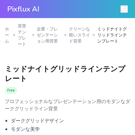
Pixflux
.
AI
背景
ホ
企業・プレ
クリーンな
ミッドナイトグ
テン
>
>
>
>
ー
ゼンテーシ
暗いスライ
リッドラインテ
プレ
ム
ョン用背景
ド背景
ンプレート
ート
ミッドナイトグリッドラインテンプ
レート
Free
プロフェッショナルなプレゼンテーション用のモダンなダ
ークグリッドライン背景
ダークグリッドデザイン
モダンな美学