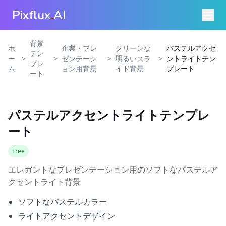
Pixflux
.
AI
背景
ホ
企業・プレ
クリーンな
パステルアクセ
テン
>
>
>
>
ー
ゼンテーシ
明るいスラ
ントライトテン
プレ
ム
ョン用背景
イド背景
プレート
ート
パステルアクセントライトテンプレ
ート
Free
エレガントなプレゼンテーション用のソフトなパステルア
クセントライト背景
ソフトなパステルカラー
ライトアクセントデザイン