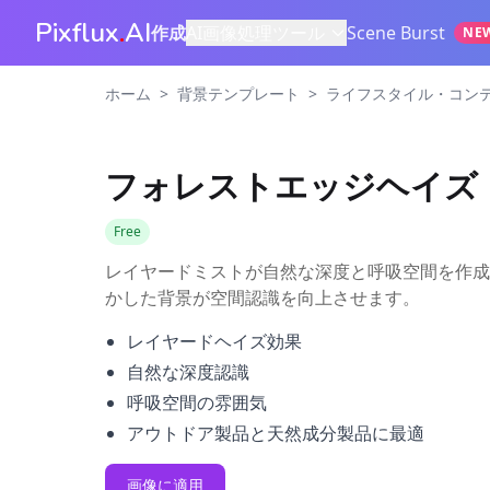
Pixflux
.
AI
作成
AI画像処理ツール
Scene Burst
NE
>
>
ホーム
背景テンプレート
ライフスタイル・コン
フォレストエッジヘイズ
Free
レイヤードミストが自然な深度と呼吸空間を作成
かした背景が空間認識を向上させます。
レイヤードヘイズ効果
自然な深度認識
呼吸空間の雰囲気
アウトドア製品と天然成分製品に最適
画像に適用