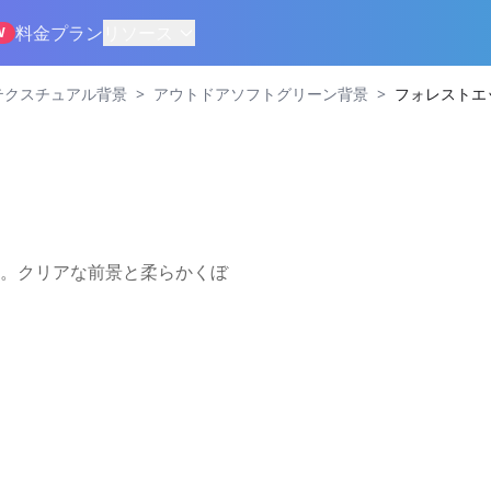
料金プラン
リソース
W
>
>
テクスチュアル背景
アウトドアソフトグリーン背景
フォレストエ
。クリアな前景と柔らかくぼ