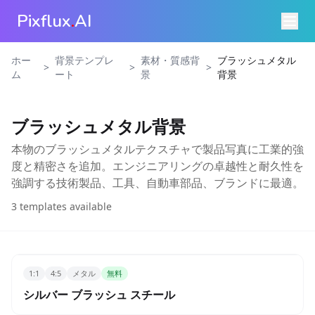
Pixflux
.
AI
ホー
背景テンプレ
素材・質感背
ブラッシュメタル
>
>
>
ム
ート
景
背景
ブラッシュメタル背景
本物のブラッシュメタルテクスチャで製品写真に工業的強
度と精密さを追加。エンジニアリングの卓越性と耐久性を
強調する技術製品、工具、自動車部品、ブランドに最適。
3
templates available
1:1
4:5
メタル
無料
シルバー ブラッシュ スチール