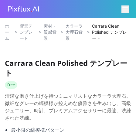
Pixflux
.
AI
ホ
背景テ
素材・
カラーラ
Carrara Clean
>
>
>
>
ー
ンプレ
質感背
大理石背
Polished テンプレ
ム
ート
景
景
ート
Carrara Clean Polished テンプレー
ト
Free
清潔な磨き仕上げを持つミニマリストなカラーラ大理石。
微細なグレーの縞模様が控えめな優雅さを生み出し、高級
ジュエリー、時計、プレミアムアクセサリーに最適。洗練
された洗練。
最小限の縞模様パターン