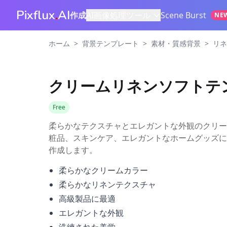
Pixflux
.
AI
作成
AI画像処理ツール
Scene Burst
NE
>
>
>
ホーム
背景テンプレート
素材・質感背景
リネ
クリームリネンソフトテ
Free
柔らかなテクスチャとエレガントな外観のクリー
粧品、スキンケア、エレガントなホームグッズに
作成します。
柔らかなクリームカラー
柔らかなリネンテクスチャ
高級製品に最適
エレガントな外観