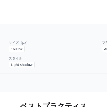
サイズ（px）
プ
1600
px
A
スタイル
Light shadow
ベストプラクティス