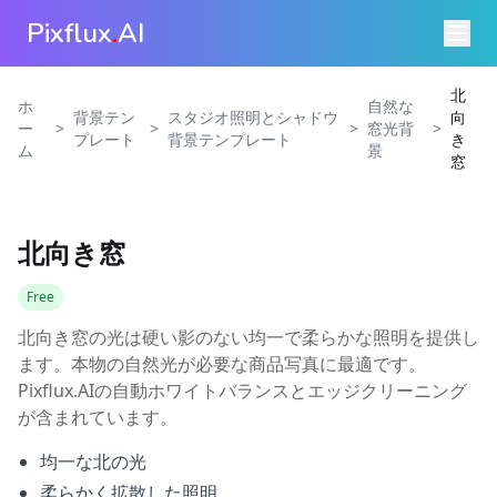
Pixflux
.
AI
北
ホ
自然な
背景テン
スタジオ照明とシャドウ
向
>
>
>
>
ー
窓光背
プレート
背景テンプレート
き
ム
景
窓
北向き窓
Free
北向き窓の光は硬い影のない均一で柔らかな照明を提供し
ます。本物の自然光が必要な商品写真に最適です。
Pixflux.AIの自動ホワイトバランスとエッジクリーニング
が含まれています。
均一な北の光
柔らかく拡散した照明