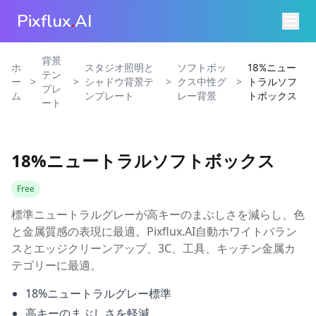
Pixflux
.
AI
背景
ホ
スタジオ照明と
ソフトボッ
18%ニュー
テン
>
>
>
>
ー
シャドウ背景テ
クス中性グ
トラルソフ
プレ
ム
ンプレート
レー背景
トボックス
ート
18%ニュートラルソフトボックス
Free
標準ニュートラルグレーが高キーのまぶしさを減らし、色
と金属質感の表現に最適。Pixflux.AI自動ホワイトバラン
スとエッジクリーンアップ、3C、工具、キッチン金属カ
テゴリーに最適。
18%ニュートラルグレー標準
高キーのまぶしさを軽減