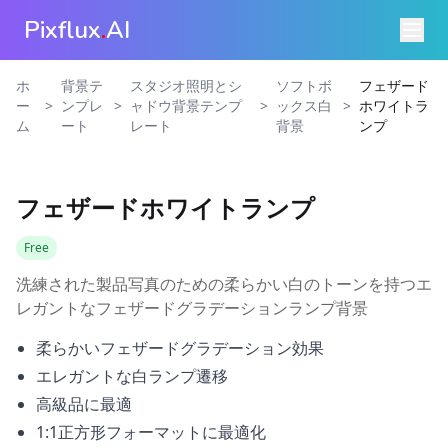
Pixflux
.
AI
ホ
背景テ
スタジオ照明とシ
ソフトボ
フェザード
>
>
>
>
ー
ンプレ
ャドウ背景テンプ
ックス白
ホワイトラ
ム
ート
レート
背景
ンプ
フェザードホワイトランプ
Free
洗練された製品写真のための柔らかい白のトーンを持つエ
レガントなフェザードグラデーションランプ背景
柔らかいフェザードグラデーション効果
エレガントな白ランプ遷移
高級品に最適
1:1正方形フォーマットに最適化