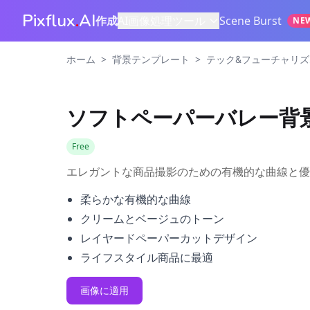
Pixflux
.
AI
作成
AI画像処理ツール
Scene Burst
NE
>
>
ホーム
背景テンプレート
テック&フューチャリ
ソフトペーパーバレー背
Free
エレガントな商品撮影のための有機的な曲線と優
柔らかな有機的な曲線
クリームとベージュのトーン
レイヤードペーパーカットデザイン
ライフスタイル商品に最適
画像に適用