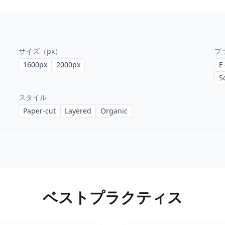
サイズ（px）
プ
1600
px
2000
px
E
S
スタイル
Paper-cut
Layered
Organic
ベストプラクティス