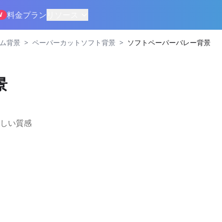
料金プラン
リソース
W
>
>
ズム背景
ペーパーカットソフト背景
ソフトペーパーバレー背景
景
しい質感