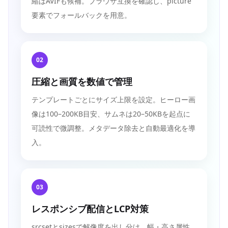
縮はAVIFも候補。ブラウザ互換を確認し、picture
要素でフォールバックを用意。
02
圧縮と画質を数値で管理
テンプレートごとにサイズ上限を設定。ヒーロー画
像は100–200KB目安、サムネは20–50KBを起点に
可読性で微調整。メタデータ除去と自動最適化を導
入。
03
レスポンシブ配信とLCP対策
srcsetとsizesで解像度を出し分け、幅・高さ属性