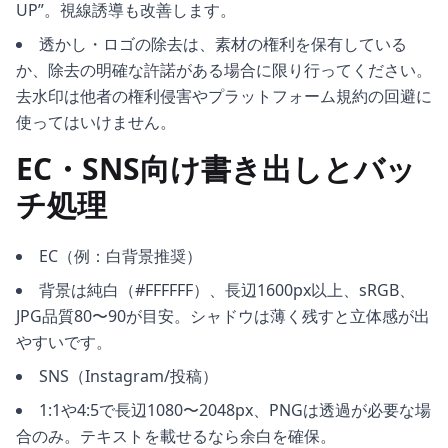
UP”。視線誘導も改善します。
透かし・ロゴの除去は、素材の権利を保有している
か、除去の明確な許諾がある場合に限り行ってください。
去水印は他者の権利侵害やプラットフォーム規約の回避に
使ってはいけません。
EC・SNS向け書き出しとバッ
チ処理
EC（例：白背景推奨）
背景は純白（#FFFFFF）、長辺1600px以上、sRGB、
JPG品質80〜90が目安。シャドウは薄く残すと立体感が出
やすいです。
SNS（Instagram/投稿）
1:1や4:5で長辺1080〜2048px、PNGは透過が必要な場
合のみ。テキストを載せるなら余白を確保。