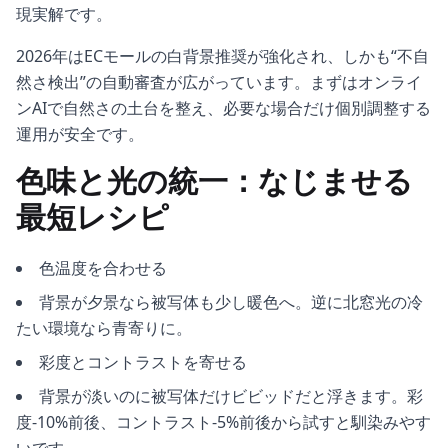
現実解です。
2026年はECモールの白背景推奨が強化され、しかも“不自
然さ検出”の自動審査が広がっています。まずはオンライ
ンAIで自然さの土台を整え、必要な場合だけ個別調整する
運用が安全です。
色味と光の統一：なじませる
最短レシピ
色温度を合わせる
背景が夕景なら被写体も少し暖色へ。逆に北窓光の冷
たい環境なら青寄りに。
彩度とコントラストを寄せる
背景が淡いのに被写体だけビビッドだと浮きます。彩
度-10%前後、コントラスト-5%前後から試すと馴染みやす