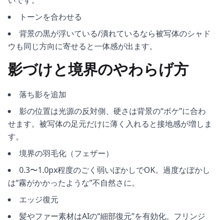
いです。
トーンを合わせる
背景の黒が浮いている/潰れているなら被写体のシャド
ウも同じ方向に寄せると一体感が出ます。
影づけと境界のやわらげ方
落ち影を追加
影の位置は光源の反対側、硬さは背景の“ボケ”に合わ
せます。被写体の足元だけに薄く入れると接地感が増しま
す。
境界の羽毛化（フェザー）
0.3〜1.0px程度のごく弱いぼかしでOK。過度なぼかし
は“霧がかかったような”不自然さに。
エッジ復元
髪やファー素材はAIの“細部復元”を有効化。フリンジ