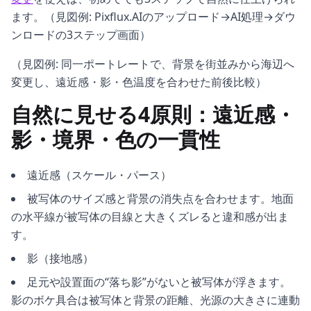
ます。（見図例: Pixflux.AIのアップロード→AI処理→ダウ
ンロードの3ステップ画面）
（見図例: 同一ポートレートで、背景を街並みから海辺へ
変更し、遠近感・影・色温度を合わせた前後比較）
自然に見せる4原則：遠近感・
影・境界・色の一貫性
遠近感（スケール・パース）
被写体のサイズ感と背景の消失点を合わせます。地面
の水平線が被写体の目線と大きくズレると違和感が出ま
す。
影（接地感）
足元や設置面の“落ち影”がないと被写体が浮きます。
影のボケ具合は被写体と背景の距離、光源の大きさに連動