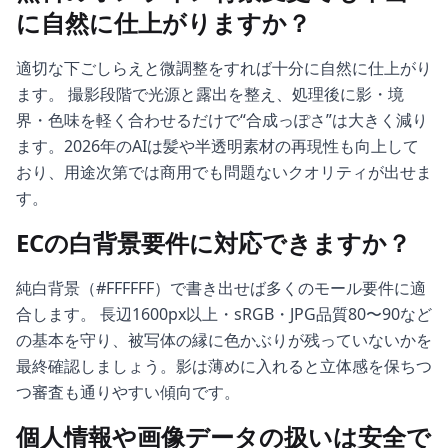
に自然に仕上がりますか？
適切な下ごしらえと微調整をすれば十分に自然に仕上がり
ます。 撮影段階で光源と露出を整え、処理後に影・境
界・色味を軽く合わせるだけで“合成っぽさ”は大きく減り
ます。2026年のAIは髪や半透明素材の再現性も向上して
おり、用途次第では商用でも問題ないクオリティが出せま
す。
ECの白背景要件に対応できますか？
純白背景（#FFFFFF）で書き出せば多くのモール要件に適
合します。 長辺1600px以上・sRGB・JPG品質80〜90など
の基本を守り、被写体の縁に色かぶりが残っていないかを
最終確認しましょう。影は薄めに入れると立体感を保ちつ
つ審査も通りやすい傾向です。
個人情報や画像データの扱いは安全で