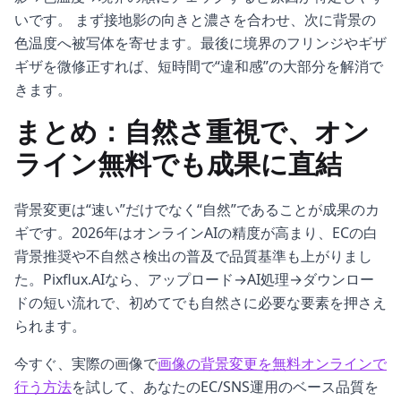
いです。 まず接地影の向きと濃さを合わせ、次に背景の
色温度へ被写体を寄せます。最後に境界のフリンジやギザ
ギザを微修正すれば、短時間で“違和感”の大部分を解消で
きます。
まとめ：自然さ重視で、オン
ライン無料でも成果に直結
背景変更は“速い”だけでなく“自然”であることが成果のカ
ギです。2026年はオンラインAIの精度が高まり、ECの白
背景推奨や不自然さ検出の普及で品質基準も上がりまし
た。Pixflux.AIなら、アップロード→AI処理→ダウンロー
ドの短い流れで、初めてでも自然さに必要な要素を押さえ
られます。
今すぐ、実際の画像で
画像の背景変更を無料オンラインで
行う方法
を試して、あなたのEC/SNS運用のベース品質を