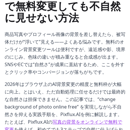
で無料変更しても不自然
に見せない方法
商品写真やプロフィール画像の背景を差し替えたら、被写
体だけが“浮いて”見える——よくある悩みです。無料のオ
ンライン背景変更ツールは便利ですが、遠近感や影、境界
のにじみ、色味の違いが積み重なると合成感が出ます。
SNSやECでは“自然さ”が成果に直結するため、ここを外す
とクリック率やコンバージョンが落ちがちです。
2026年はブラウザ上のAI背景変更の精度と無料枠が大幅
に向上。とはいえ、ただ自動処理に任せるだけでは最終的
な自然さは担保できません。この記事では、“change
background of photo online free” を実現しながら不自
然さを抑える実践手順を、Pixflux.AIを例に解説します。
たとえば、Pixflux.AIの
写真の背景をオンラインで無料で
変更
を使えば、初めてでも3ステップで自然に仕上げられ