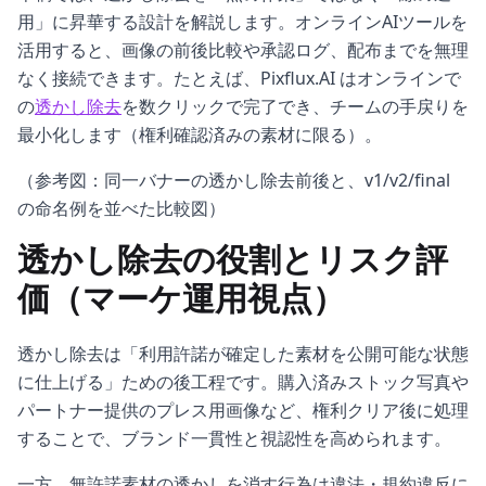
用」に昇華する設計を解説します。オンラインAIツールを
活用すると、画像の前後比較や承認ログ、配布までを無理
なく接続できます。たとえば、Pixflux.AI はオンラインで
の
透かし除去
を数クリックで完了でき、チームの手戻りを
最小化します（権利確認済みの素材に限る）。
（参考図：同一バナーの透かし除去前後と、v1/v2/final
の命名例を並べた比較図）
透かし除去の役割とリスク評
価（マーケ運用視点）
透かし除去は「利用許諾が確定した素材を公開可能な状態
に仕上げる」ための後工程です。購入済みストック写真や
パートナー提供のプレス用画像など、権利クリア後に処理
することで、ブランド一貫性と視認性を高められます。
一方、無許諾素材の透かしを消す行為は違法・規約違反に