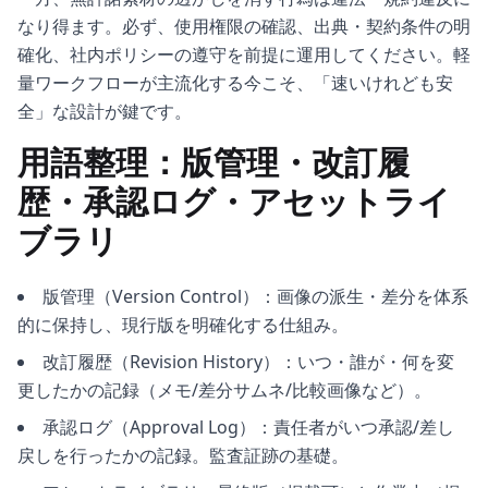
なり得ます。必ず、使用権限の確認、出典・契約条件の明
確化、社内ポリシーの遵守を前提に運用してください。軽
量ワークフローが主流化する今こそ、「速いけれども安
全」な設計が鍵です。
用語整理：版管理・改訂履
歴・承認ログ・アセットライ
ブラリ
版管理（Version Control）：画像の派生・差分を体系
的に保持し、現行版を明確化する仕組み。
改訂履歴（Revision History）：いつ・誰が・何を変
更したかの記録（メモ/差分サムネ/比較画像など）。
承認ログ（Approval Log）：責任者がいつ承認/差し
戻しを行ったかの記録。監査証跡の基礎。