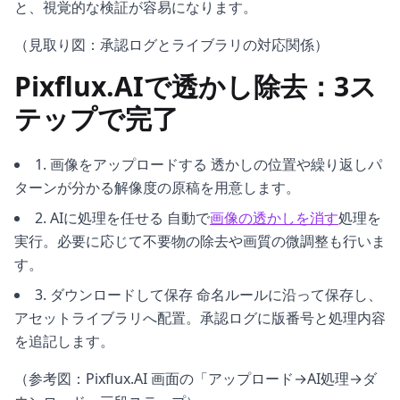
と、視覚的な検証が容易になります。
（見取り図：承認ログとライブラリの対応関係）
Pixflux.AIで透かし除去：3ス
テップで完了
1. 画像をアップロードする 透かしの位置や繰り返しパ
ターンが分かる解像度の原稿を用意します。
2. AIに処理を任せる 自動で
画像の透かしを消す
処理を
実行。必要に応じて不要物の除去や画質の微調整も行いま
す。
3. ダウンロードして保存 命名ルールに沿って保存し、
アセットライブラリへ配置。承認ログに版番号と処理内容
を追記します。
（参考図：Pixflux.AI 画面の「アップロード→AI処理→ダ