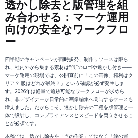
透かし除去と版管理を組
み合わせる：マーケ運用
向けの安全なワークフロ
ー
四半期のキャンペーンが同時多発、制作リソースは限ら
れ、社内外から集まる素材は“仮”のロゴや透かし付き——
マーケ運用の現場では、公開直前に「この画像、権利はク
リア？ 版はどれが最終？」という確認が必ず発生しま
す。2026年は軽量で追跡可能なワークフローが求めら
れ、非デザイナーが日常的に画像編集へ関与するケースも
増えました。だからこそ、透かし除去の工程を版管理と一
体で設計し、コンプライアンスとスピードを両立させるこ
とが必須です。
本稿では、透かし除去を「点の作業」ではなく「線の運