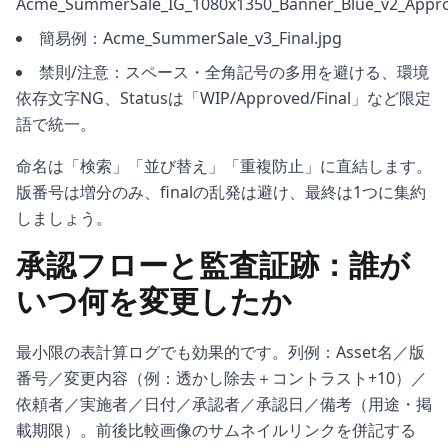
Acme_SummerSale_IG_1080x1350_Banner_Blue_v2_Appr
簡易例：Acme_SummerSale_v3_Final.jpg
禁則/注意：スペース・全角記号の多用を避ける、環境
依存文字NG、Statusは「WIP/Approved/Final」など限定
語で統一。
命名は「検索」「並び替え」「重複防止」に直結します。
版番号は増分のみ、finalの乱発は避け、最終は1つに集約
しましょう。
承認フローと監査証跡：誰が
いつ何を変更したか
最小限の表計算ログでも効果的です。列例：Asset名／版
番号／変更内容（例：透かし除去＋コントラスト+10）／
依頼者／実施者／日付／承認者／承認日／備考（用途・掲
載期限）。前後比較画像のサムネイルリンクを併記する