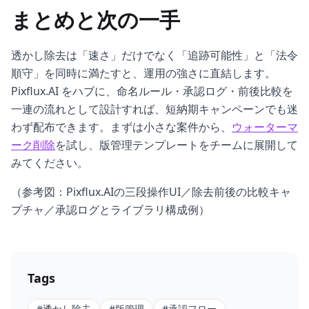
まとめと次の一手
透かし除去は「速さ」だけでなく「追跡可能性」と「法令
順守」を同時に満たすと、運用の強さに直結します。
Pixflux.AI をハブに、命名ルール・承認ログ・前後比較を
一連の流れとして設計すれば、短納期キャンペーンでも迷
わず配布できます。まずは小さな案件から、
ウォーターマ
ーク削除
を試し、版管理テンプレートをチームに展開して
みてください。
（参考図：Pixflux.AIの三段操作UI／除去前後の比較キャ
プチャ／承認ログとライブラリ構成例）
Tags
#
透かし除去
#
版管理
#
承認フロー