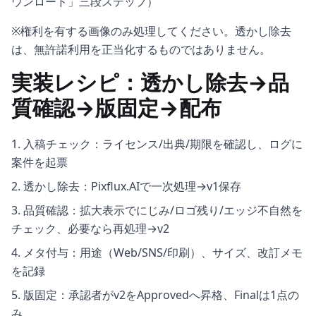
ウンロード」三段ステップ）
※権利を有する画像のみ処理してください。透かし除去
は、無許諾利用を正当化するものではありません。
実装レシピ：透かし除去→品
質確認→版固定→配布
入稿チェック：ライセンス/出典/期限を確認し、ログに
案件を起票
透かし除去：Pixflux.AIで一次処理→v1保存
品質確認：拡大表示でにじみ/ロゴ残り/エッジ不自然を
チェック、必要なら再処理→v2
メタ付与：用途（Web/SNS/印刷）、サイズ、改訂メモ
を記録
版固定：承認者がv2をApprovedへ昇格、Finalは1点の
み