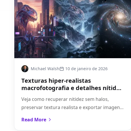
Michael Walsh
10 de janeiro de 2026
Texturas hiper-realistas
macrofotografia e detalhes nítidos
do produto
Veja como recuperar nitidez sem halos,
preservar textura realista e exportar imagens
prontas para zoom 2x–4x no seu e-commerce.
Read More