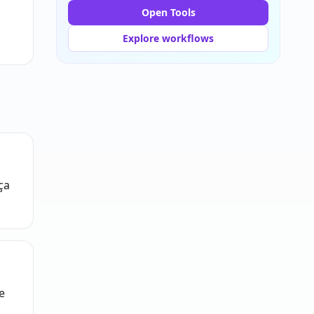
Open Tools
Explore workflows
ça
e