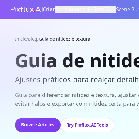
Pixflux
.
AI
Criar
Ferramentas de Foto IA
Scene Bur
Início
/
Blog
/
Guia de nitidez e textura
Guia de nitid
Ajustes práticos para realçar detal
Guia para diferenciar nitidez e textura, ajusta
evitar halos e exportar com nitidez certa para
Browse Articles
Try Pixflux.AI Tools