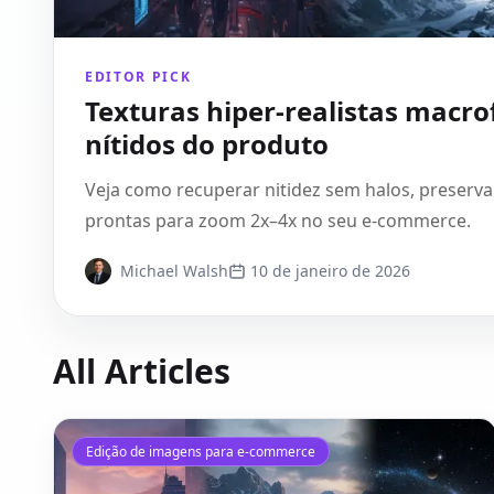
EDITOR PICK
Texturas hiper-realistas macro
nítidos do produto
Veja como recuperar nitidez sem halos, preservar
prontas para zoom 2x–4x no seu e-commerce.
Michael Walsh
10 de janeiro de 2026
All Articles
Edição de imagens para e-commerce