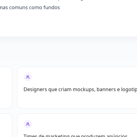
lemas comuns como fundos
Designers que criam mockups, banners e logotip
Times de marketing que produzem anúncios