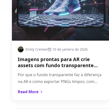
Emily Cremer
10 de janeiro de 2026
Imagens prontas para AR crie
assets com fundo transparente
rápido
Por que o fundo transparente faz a diferença
na AR e como exportar PNGs limpos, com
bordas suaves e sombras realistas em
Read More
minutos usando Pixflux.AI.