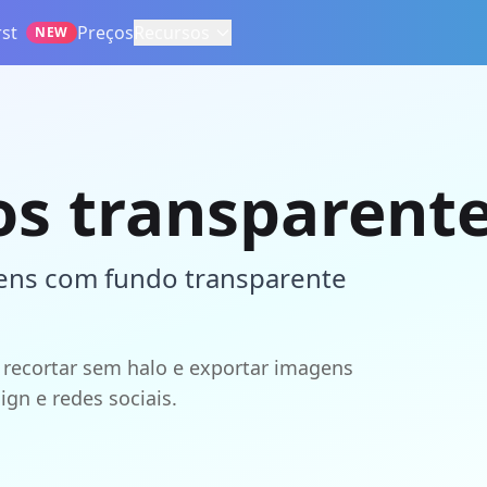
st
Preços
Recursos
NEW
os transparent
agens com fundo transparente
ecortar sem halo e exportar imagens
gn e redes sociais.