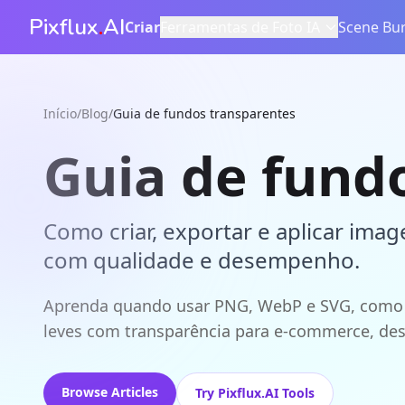
Pixflux
.
AI
Criar
Ferramentas de Foto IA
Scene Bur
Início
/
Blog
/
Guia de fundos transparentes
Guia de fund
Como criar, exportar e aplicar im
com qualidade e desempenho.
Aprenda quando usar PNG, WebP e SVG, como r
leves com transparência para e-commerce, desi
Browse Articles
Try Pixflux.AI Tools