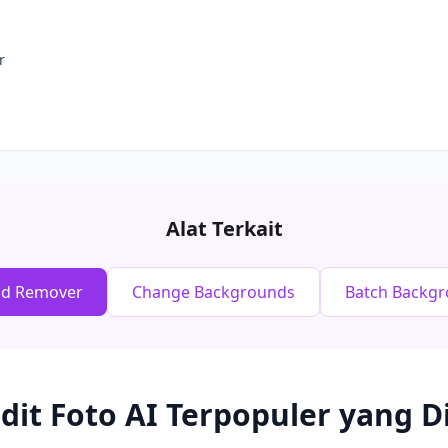
r
Alat Terkait
nd Remover
Change Backgrounds
Batch Backg
Edit Foto AI Terpopuler yang D