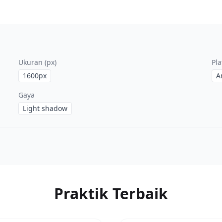
Ukuran (px)
Pl
1600
px
A
Gaya
Light shadow
Praktik Terbaik