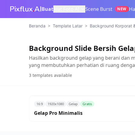
Pixflux
.
AI
Buat
Alat Foto AI
Scene Burst
Ha
NEW
>
>
Beranda
Template Latar
Background Korporat &
Background Slide Bersih Gela
Hasilkan background gelap yang berani dan m
yang membutuhkan perhatian di ruang denga
3
templates available
16:9
1920x1080
Gelap
Gratis
Gelap Pro Minimalis