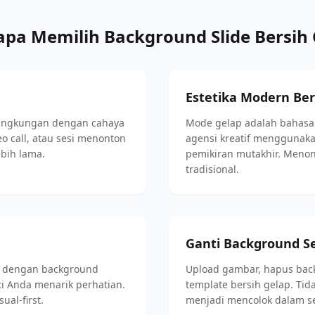
pa Memilih Background Slide Bersih 
Estetika Modern Be
lingkungan dengan cahaya
Mode gelap adalah bahasa i
o call, atau sesi menonton
agensi kreatif menggunak
ebih lama.
pemikiran mutakhir. Menon
tradisional.
Ganti Background S
ng dengan background
Upload gambar, hapus back
ci Anda menarik perhatian.
template bersih gelap. Tida
ual-first.
menjadi mencolok dalam se