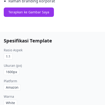
Ramah branding korporat
Terapkan ke Gambar Saya
Spesifikasi Template
Rasio Aspek
1:1
Ukuran (px)
1600
px
Platform
Amazon
Warna
White