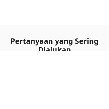
Pertanyaan yang Sering
Diajukan
Semua yang perlu Anda ketahui tentang template latar
belakang Keseimbangan Abu-Abu Hangat
Produk apa yang paling cocok dengan
Keseimbangan Abu-Abu Hangat?
Bagaimana abu-abu hangat melestarikan