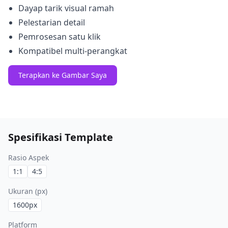
Dayap tarik visual ramah
Pelestarian detail
Pemrosesan satu klik
Kompatibel multi-perangkat
Terapkan ke Gambar Saya
Spesifikasi Template
Rasio Aspek
1:1
4:5
Ukuran (px)
1600
px
Platform