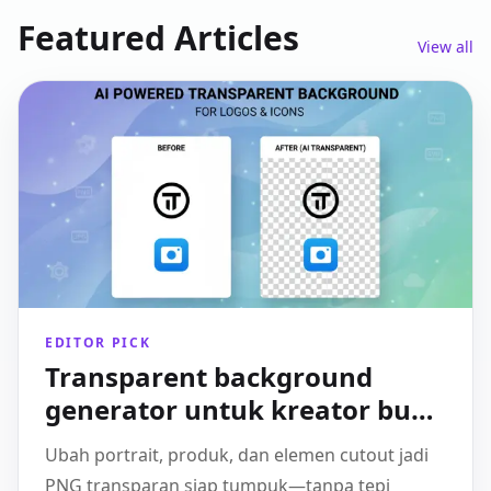
Featured Articles
View all
EDITOR PICK
Transparent background
generator untuk kreator buat
thumbnail, cover, dan overlay
Ubah portrait, produk, dan elemen cutout jadi
yang lebih bersih
PNG transparan siap tumpuk—tanpa tepi