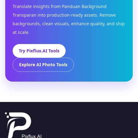
Translate insights from Panduan Background
Transparan into production-ready assets. Remove
backgrounds, clean visuals, enhance quality, and ship
at scale.
Try Pixflux.AI Tools
Explore AI Photo Tools