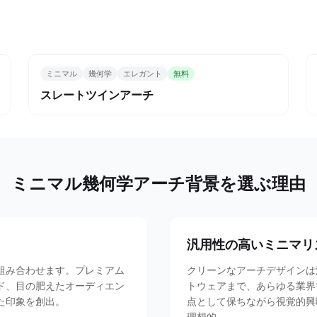
ミニマル
幾何学
エレガント
無料
スレートツインアーチ
ミニマル幾何学アーチ背景を選ぶ理由
汎用性の高いミニマリ
組み合わせます。プレミアム
クリーンなアーチデザインは
ド、目の肥えたオーディエン
トウェアまで、あらゆる業界
た印象を創出。
点として保ちながら視覚的興
理想的。