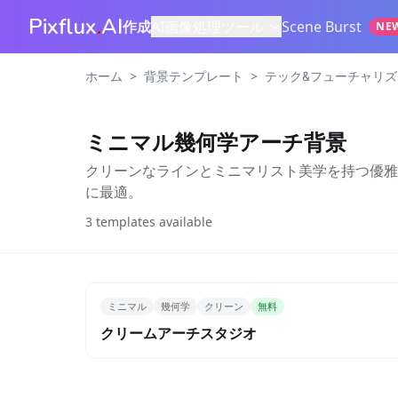
Pixflux
.
AI
作成
AI画像処理ツール
Scene Burst
NE
>
>
ホーム
背景テンプレート
テック&フューチャリ
ミニマル幾何学アーチ背景
クリーンなラインとミニマリスト美学を持つ優雅
に最適。
3
templates available
ミニマル
幾何学
クリーン
無料
クリームアーチスタジオ