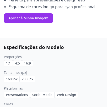
Perfeito para apresentações e design web
Esquema de cores índigo para cyan profissional
Aplicar à Minha Imagem
Especificações do Modelo
Proporções
1:1
4:5
16:9
Tamanhos (px)
1600
px
2000
px
Plataformas
Presentations
Social Media
Web Design
Cores