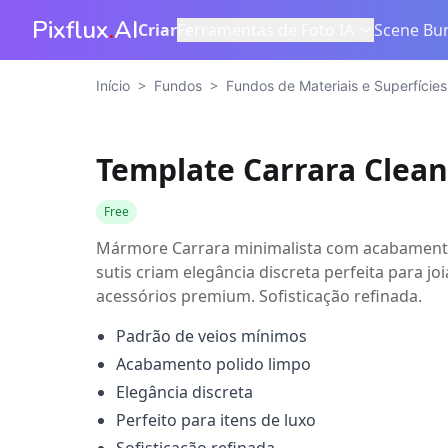
Pixflux
.
AI
Criar
Ferramentas de Foto IA
Scene Bur
>
>
Início
Fundos
Fundos de Materiais e Superfícies
Template Carrara Clean
Free
Mármore Carrara minimalista com acabamento 
sutis criam elegância discreta perfeita para joi
acessórios premium. Sofisticação refinada.
Padrão de veios mínimos
Acabamento polido limpo
Elegância discreta
Perfeito para itens de luxo