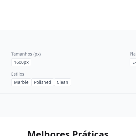
Tamanhos (px)
Pl
1600
px
E
Estilos
Marble
Polished
Clean
Melhores Práticas