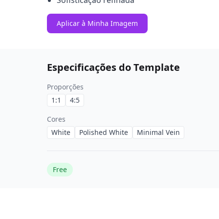
Sofisticação refinada
Aplicar à Minha Imagem
Especificações do Template
Proporções
1:1
4:5
Cores
White
Polished White
Minimal Vein
Free