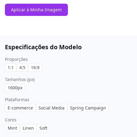
Aplicar à Minha Imagem
Especificações do Modelo
Proporções
1:1
4:5
16:9
Tamanhos (px)
1600
px
Plataformas
E-commerce
Social Media
Spring Campaign
Cores
Mint
Linen
Soft