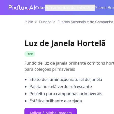
Pixflux
.
AI
Criar
Ferramentas de Foto IA
Scene Bur
>
>
Início
Fundos
Fundos Sazonais e de Campanha
Luz de Janela Hortelã
Free
Fundo de luz de janela brilhante com tons hort
para coleções primaverais
Efeito de iluminação natural de janela
Paleta hortelã verde refrescante
Perfeito para campanhas primaverais
Estética brilhante e arejada
Aplicar à Minha Imagem