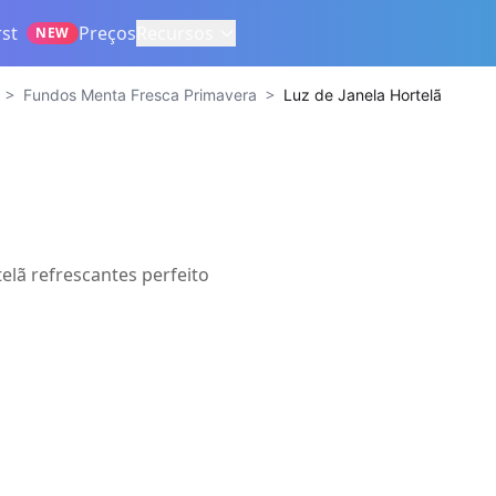
st
Preços
Recursos
NEW
>
>
Fundos Menta Fresca Primavera
Luz de Janela Hortelã
elã refrescantes perfeito