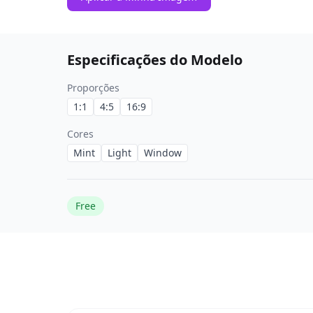
Especificações do Modelo
Proporções
1:1
4:5
16:9
Cores
Mint
Light
Window
Free