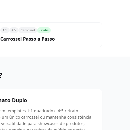
1:1
4:5
Carrossel
Grátis
Carrossel Passo a Passo
?
rmato Duplo
uem templates 1:1 quadrado e 4:5 retrato.
e um único carrossel ou mantenha consistência
a versatilidade para showcases de produtos,
ntes-depois e narrativas de múltiplas partes.