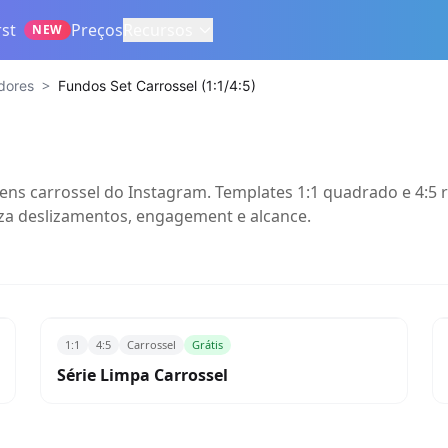
st
Preços
Recursos
NEW
>
dores
Fundos Set Carrossel (1:1/4:5)
gens carrossel do Instagram. Templates 1:1 quadrado e 4:5
iza deslizamentos, engagement e alcance.
1:1
4:5
Carrossel
Grátis
Série Limpa Carrossel