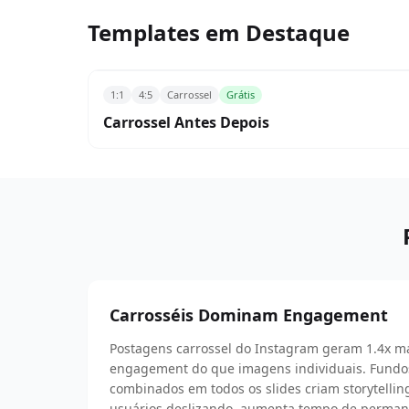
Templates em Destaque
1:1
4:5
Carrossel
Grátis
Carrossel Antes Depois
Carrosséis Dominam Engagement
Postagens carrossel do Instagram geram 1.4x ma
engagement do que imagens individuais. Fundos
combinados em todos os slides criam storytelli
usuários deslizando, aumenta tempo de permanê