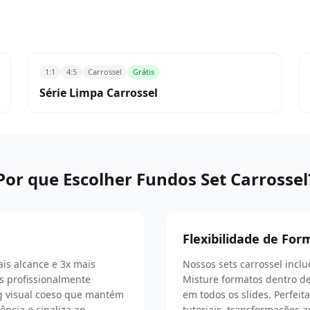
1:1
4:5
Carrossel
Grátis
Série Limpa Carrossel
Por que Escolher Fundos Set Carrossel
Flexibilidade de Fo
is alcance e 3x mais
Nossos sets carrossel incl
 profissionalmente
Misture formatos dentro d
ng visual coeso que mantém
em todos os slides. Perfeit
ncia e sinaliza ao
tutoriais, transformações a