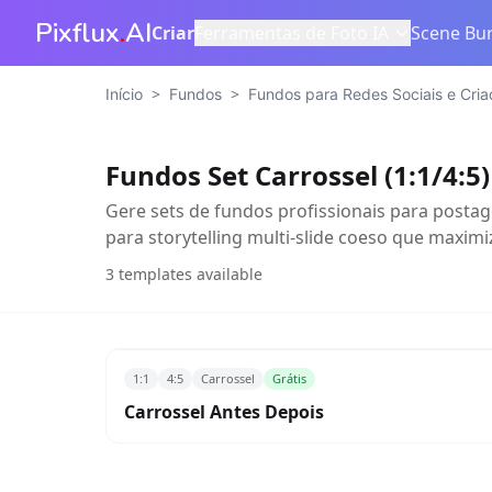
Pixflux
.
AI
Criar
Ferramentas de Foto IA
Scene Bur
>
>
Início
Fundos
Fundos para Redes Sociais e Cria
Fundos Set Carrossel (1:1/4:5)
Gere sets de fundos profissionais para posta
para storytelling multi-slide coeso que maxim
3
templates available
1:1
4:5
Carrossel
Grátis
Carrossel Antes Depois