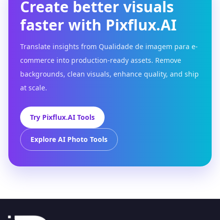
Create better visuals
faster with Pixflux.AI
Translate insights from Qualidade de imagem para e-
commerce into production-ready assets. Remove
backgrounds, clean visuals, enhance quality, and ship
at scale.
Try Pixflux.AI Tools
Explore AI Photo Tools