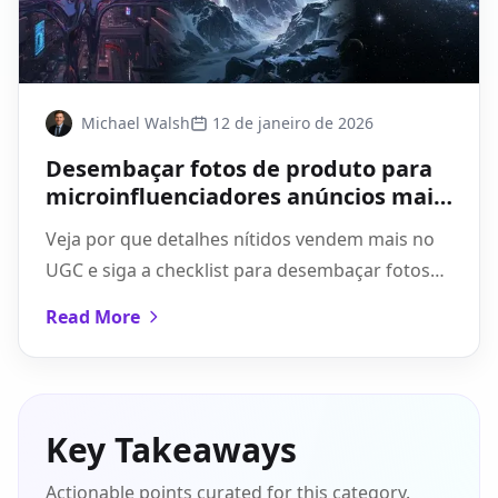
Michael Walsh
12 de janeiro de 2026
Desembaçar fotos de produto para
microinfluenciadores anúncios mais
nítidos e confiáveis
Veja por que detalhes nítidos vendem mais no
UGC e siga a checklist para desembaçar fotos
de produto sem perder textura nem criar
Read More
artefatos.
Key Takeaways
Actionable points curated for this category.